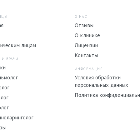
ИЦЫ
О НАС
ая
Отзывы
О клинике
ическим лицам
Лицензии
Контакты
 И ВРАЧИ
ки
ИНФОРМАЦИЯ
льмолог
Условия обработки
персональных данных
олог
Политика конфиденциальн
лог
олог
ноларинголог
зы