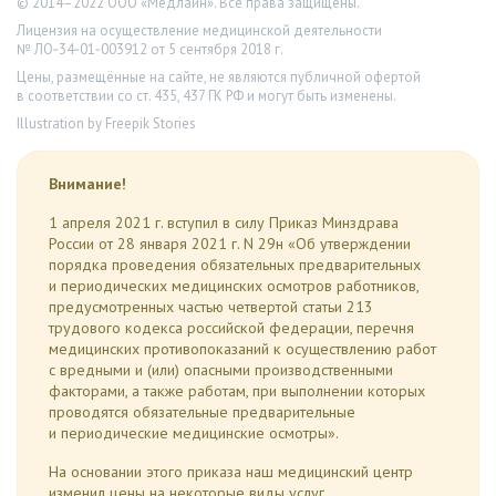
© 2014–2022 ООО «Медлайн». Все права защищены.
Лицензия на осуществление медицинской деятельности
№ ЛО‑34‑01‑003912 от 5 сентября 2018 г.
Цены, размещённые на сайте, не являются публичной офертой
в соответствии со ст. 435, 437 ГК РФ и могут быть изменены.
Illustration by Freepik Stories
Внимание!
1 апреля 2021 г. вступил в силу Приказ Минздрава
России от 28 января 2021 г. N 29н «Об утверждении
порядка проведения обязательных предварительных
и периодических медицинских осмотров работников,
предусмотренных частью четвертой статьи 213
трудового кодекса российской федерации, перечня
медицинских противопоказаний к осуществлению работ
с вредными и (или) опасными производственными
факторами, а также работам, при выполнении которых
проводятся обязательные предварительные
и периодические медицинские осмотры».
На основании этого приказа наш медицинский центр
изменил цены на некоторые виды услуг.