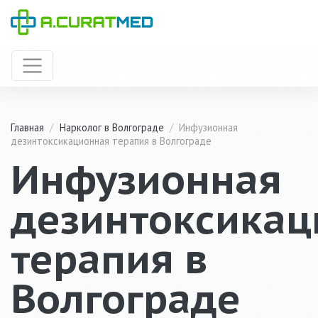
Главная
/
Нарколог в Волгограде
/
Инфузионная
дезинтоксикационная терапия в Волгограде
Инфузионная
дезинтоксикац
терапия в
Волгограде