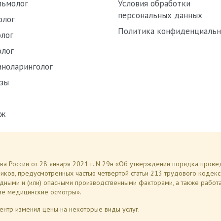
льмолог
Условия обработки
персональных данных
олог
Политика конфиденциальн
лог
олог
ноларинголог
зы
аж
рава России от 28 января 2021 г. N 29н «Об утверждении порядка про
иков, предусмотренных частью четвертой статьи 213 трудового кодек
дными и (или) опасными производственными факторами, а также работ
ие медицинские осмотры».
ентр изменил цены на некоторые виды услуг.